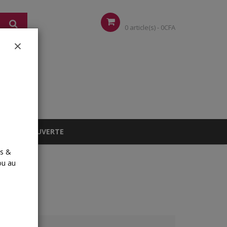
Panier
0 article(s) -
0
CFA
×
BOX DÉCOUVERTE
es &
ou au