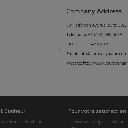
Company Address
991 Jefferson Avenue, Suite 305
Telephone: +1 (482) 689-5689
FAX: +1 0123-4567-8999
E-mail:
info@companyname.com
Website:
http://www.yoursitenam
t Bonheur
Pour votre satisfaction
us offrons ce bonheur
Livraison en temps et en heure,