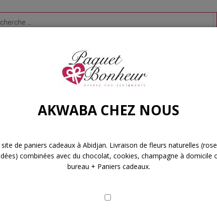
AKWABA CHEZ NOUS
EXY BEAUTY BOX
LINGERIE FINE
BIJOUX & ACCESSOIRES
 site de paniers cadeaux à Abidjan. Livraison de fleurs naturelles (ros
idées) combinées avec du chocolat, cookies, champagne à domicile 
bureau + Paniers cadeaux.
Find The Address
time you please using our Live