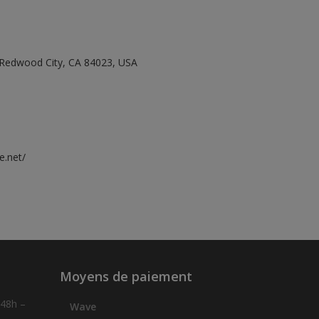
, Redwood City, CA 84023, USA
e.net/
Moyens de paiement
 48h –
Wave