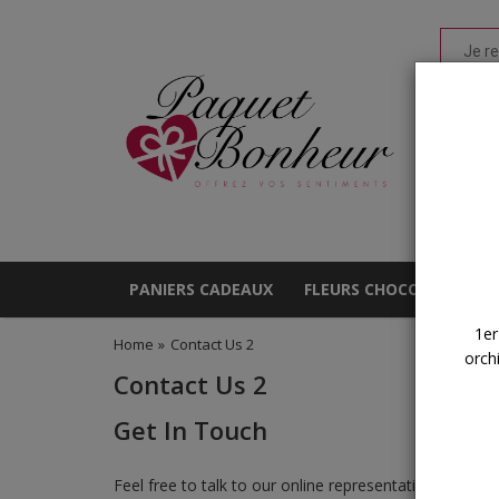
PANIERS CADEAUX
FLEURS CHOCOLAT
S
1er
Home
»
Contact Us 2
orch
Contact Us 2
Get In Touch
Feel free to talk to our online representative at any 