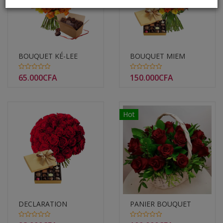
BOUQUET KÉ-LEE
BOUQUET MIEM
65.000
CFA
150.000
CFA
0
0
out
out
of
of
5
5
Hot
DECLARATION
PANIER BOUQUET
ARIANA
0
0