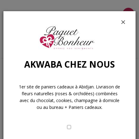
Menu
×
AKWABA CHEZ NOUS
Accueil
» Produits identifiés “roses naturelles abidjan”
roses naturelles abidjan
1er site de paniers cadeaux à Abidjan. Livraison de
fleurs naturelles (roses & orchidées) combinées
avec du chocolat, cookies, champagne à domicile
ou au bureau + Paniers cadeaux.